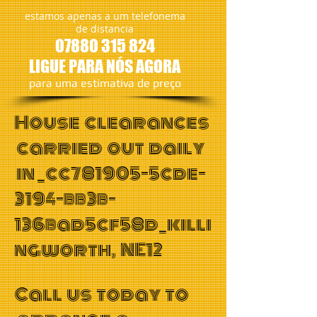
estamos apenas a um telefonema
de distancia
07880 315 824
LIGUE PARA NÓS AGORA
​para uma estimativa de preço
House clearances
carried out daily
in _cc781905-5cde-
3194-bb3b-
136bad5cf58d_killi
ngworth, NE12
Call us today to