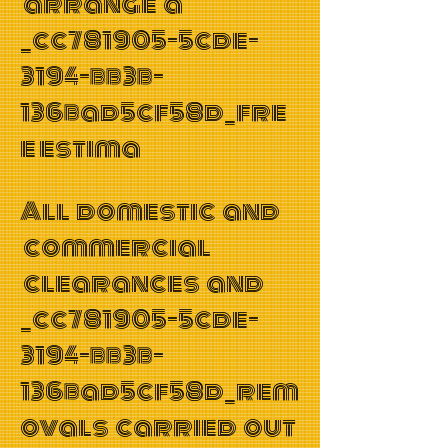
arrange a
_cc781905-5cde-
3194-bb3b-
136bad5cf58d_fre
e estima
All domestic and
commercial
clearances and
_cc781905-5cde-
3194-bb3b-
136bad5cf58d_rem
ovals carried out