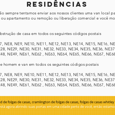
residências
o sempre tentamos enviar aos nossos clientes uma van local pa
sa ou apartamento ou remoção ou liberação comercial e você m
bstrução de casa em todos os seguintes códigos postais
7, NE8, NE9, NE10, NE11, NE12, NE13, NE14, NE15, NE16, NE
28, NE29, NE30, NE31, NE32, NE33, NE34, NE35, NE36, NE37
48, NE49, NE61, NE62 , NE63, NE64, NE65, NE66, NE67, NE6
e homem e van em todos os seguintes códigos postais
7, NE8, NE9, NE10, NE11, NE12, NE13, NE14, NE15, NE16, NE
28, NE29, NE30, NE31, NE32, NE33, NE34, NE35, NE36, NE37
48, NE49, NE61, NE62 , NE63, NE64, NE65, NE66, NE67, NE6
 de folgas de casas, cramlington de folgas de casas, folgas de casas whitle
stá agora abrindo suas portas em uma cidade perto de você, então estam