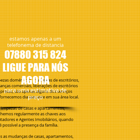
estamos apenas a um
telefonema de distancia
07880 315 824
LIGUE PARA NÓS
AGORA
ezas domésticas, mudanças de escritórios,
nças comerciais, liberações de escritórios
​para uma estimativa de
presas, são apenas alguns dos serviços
preço
fornecemos diariamente em sua área local.
 limpezas de casas e apartamentos,
lhemos regularmente as chaves aos
citadores e Agentes Imobiliários, quando
é possível a presença da família.
s as mudanças de casas, apartamentos,