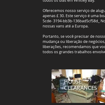
todos os dias em Whitley Bay.
Oferecemos nosso serviço de alugu
apenas £ 30. Este serviço é uma bo
5cde- 3194-bb3b-136bad5cf58d_ Nos
nossas vans até a Europa.
Portanto, se você precisar de nos
mudança ou liberação de negócios,
liberações, recomendamos que voc
todos os grandes trabalhos envol