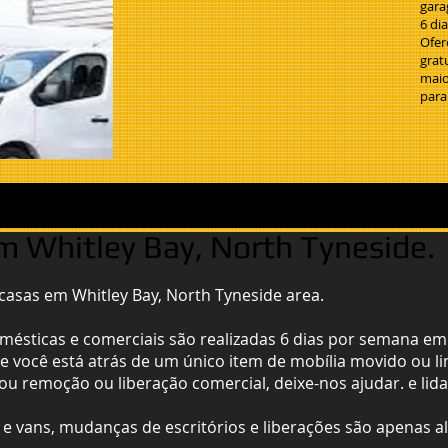
gara
6 di
Ofer
grat
maio
para
 Whitley Bay, North Tyneside.
asas em Whitley Bay, North Tyneside area.
mésticas e comerciais são realizadas 6 dias por semana e
 se você está atrás de um único item de mobília movido ou l
 ou remoção ou liberação comercial, deixe-nos ajudar. e li
e vans, mudanças de escritórios e liberações são apenas 