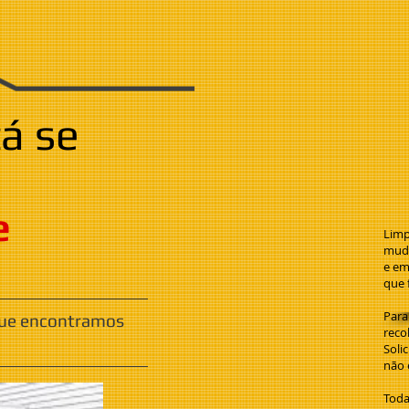
á se
e
Limp
muda
e em
que 
Para
que encontramos
reco
Soli
não 
Toda