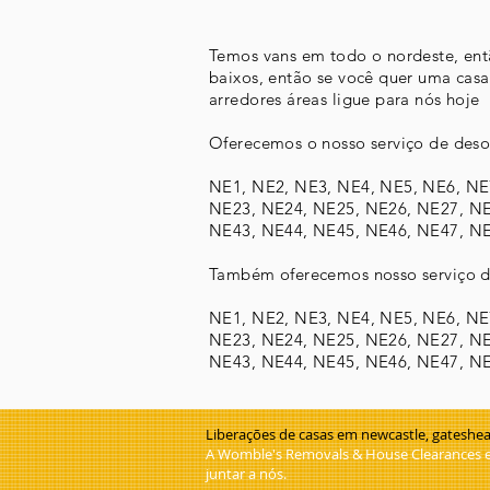
Temos vans em todo o nordeste, entã
baixos, então se você quer uma ca
arredores áreas ligue para nós hoje
Oferecemos o nosso serviço de deso
NE1, NE2, NE3, NE4, NE5, NE6, NE
NE23, NE24, NE25, NE26, NE27, NE
NE43, NE44, NE45, NE46, NE47, NE
Também oferecemos nosso serviço d
NE1, NE2, NE3, NE4, NE5, NE6, NE
NE23, NE24, NE25, NE26, NE27, NE
NE43, NE44, NE45, NE46, NE47, NE
Liberações de casas em newcastle, gateshead
A Womble's Removals & House Clearances e
juntar a nós.