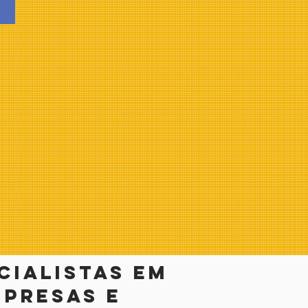
cialistas em
presas e