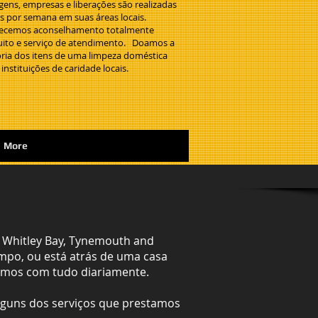
gens, empresas e liberações são realizadas
as por semana em suas áreas locais.
ecemos aconselhamento totalmente
uito e serviço de atendimento. Doamos a
ria dos itens de uma limpeza doméstica
 instituições de caridade locais.
More
m Whitley Bay, Tynemouth and
impo, ou está atrás de uma casa
damos com tudo diariamente.
alguns dos serviços que prestamos