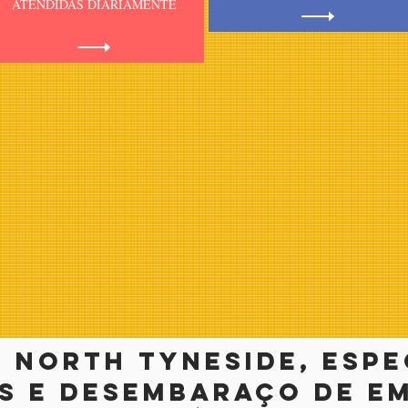
ATENDIDAS DIARIAMENTE
, north tyneside, espe
 e desembaraço de em